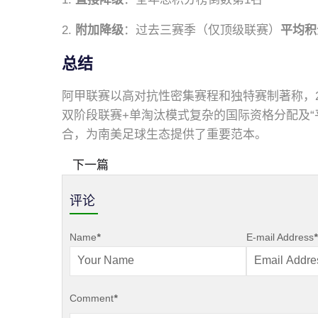
2.
附加降级
：过去三赛季（仅顶级联赛）
平均积
总结
阿甲联赛以高对抗性密集赛程和独特赛制著称，2
双阶段联赛+单淘汰模式复杂的国际资格分配及“
合，为南美足球生态提供了重要范本。
下一篇
评论
Name
*
E-mail Address
*
Comment
*