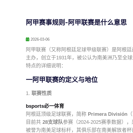
阿甲赛事规则-阿甲联赛是什么意思
2026-03-06
阿甲联赛（又称阿根廷足球甲级联赛）是阿根廷
主办，创立于1931年，被公认为南美洲乃至全
特点的详细说明：
一阿甲联赛的定义与地位
1.
联赛性质
bsports必一体育
阿根廷顶级足球联赛，简称
Primera División
（
目前共
28支球队
参赛（2024-2025赛季数据
被誉为南美足球标杆，其俱乐部在南美解放者杯