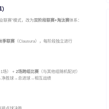
革）
职业联赛”模式，改为
双阶段联赛+淘汰赛
体系：
秋季联赛
（Clausura），每阶段独立进行
1场） +
2场跨组比赛
（与其他组随机配对）
→净胜球→总进球→相互战绩
直接点球决胜