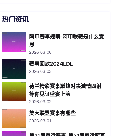
热门资讯
阿甲赛事规则-阿甲联赛是什么意
思
2026-03-06
赛事回放2024LDL
2026-03-03
荷兰精彩赛事巅峰对决激情四射
等你见证盛宴上演
2026-03-02
美大联盟赛事有哪些
2026-03-01
第31届奥运赛事_第31届奥运冠军