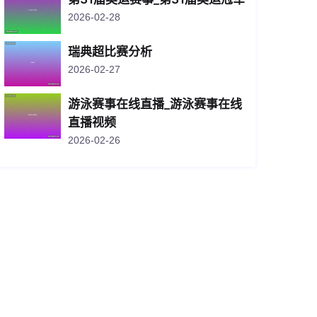
2026-02-28
瑞典超比赛分析
2026-02-27
游泳赛事在线直播_游泳赛事在线
直播视频
2026-02-26