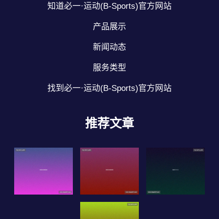
知道必一·运动(B-Sports)官方网站
产品展示
新闻动态
服务类型
找到必一·运动(B-Sports)官方网站
推荐文章