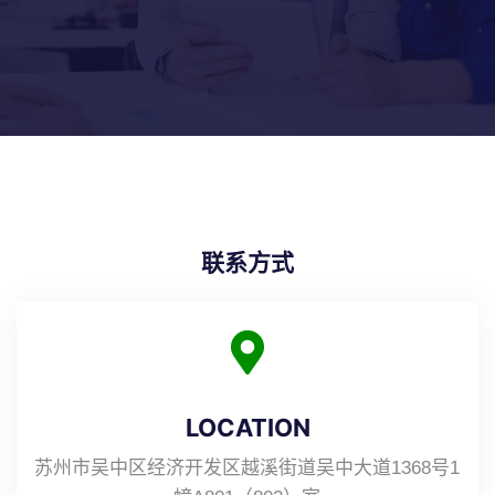
联系方式
LOCATION
苏州市吴中区经济开发区越溪街道吴中大道1368号1