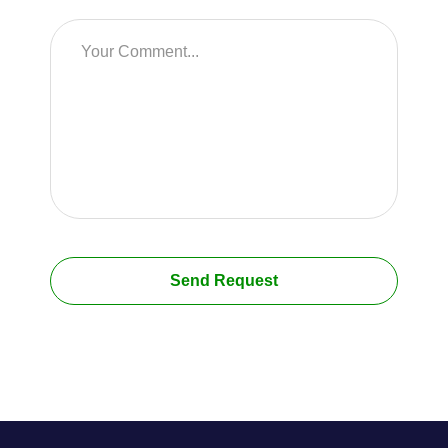
Send Request