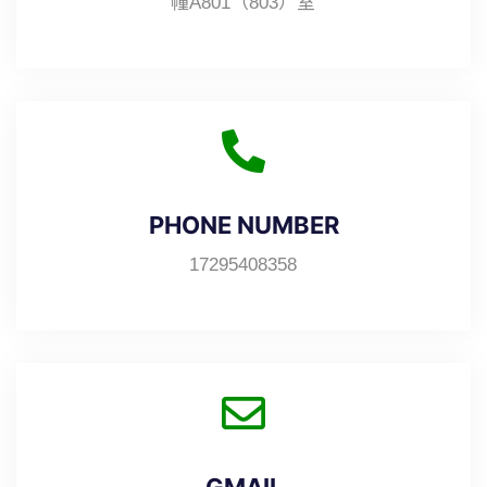
幢A801（803）室
PHONE NUMBER
17295408358
GMAIL