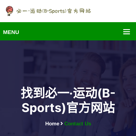
找到必一·运动(B-
Sports)官方网站
Home
Contact Us