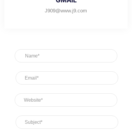
J909@www.j9.com