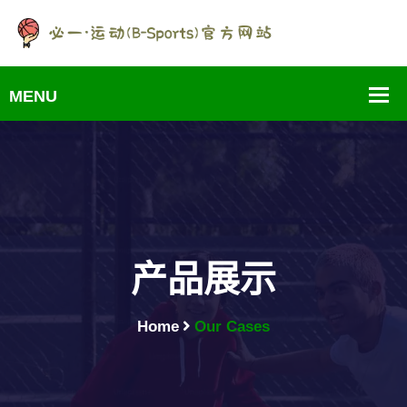
产品展示
Home
Our Cases