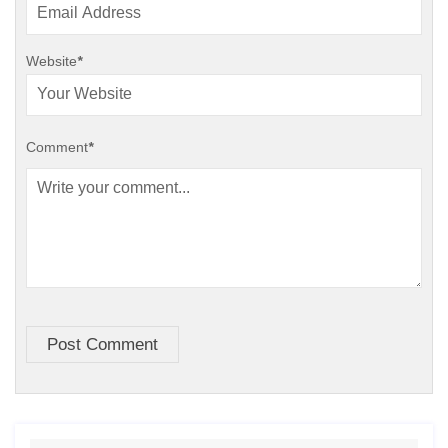
Website
*
Comment
*
Post Comment