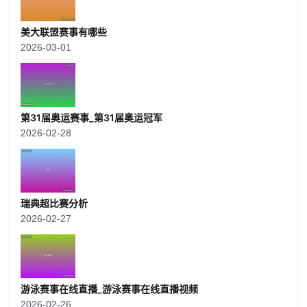
美大联盟赛事有哪些
2026-03-01
第31届奥运赛事_第31届奥运冠军
2026-02-28
瑞典超比赛分析
2026-02-27
游泳赛事在线直播_游泳赛事在线直播视频
2026-02-26