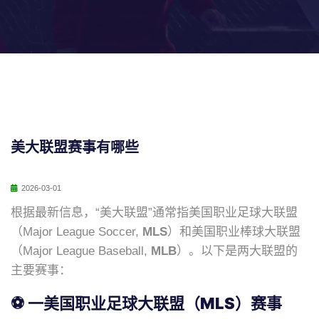
美大联盟赛事有哪些
2026-03-01
根据最新信息，“美大联盟”通常指美国职业足球大联盟
（Major League Soccer,
MLS
）和美国职业棒球大联盟
（Major League Baseball,
MLB
）。以下是两大联盟的
主要赛事：
⚽️
一美国职业足球大联盟（MLS）赛事