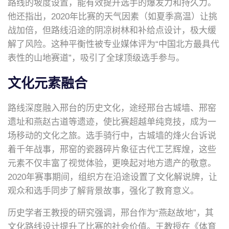
路线的坡度设置，能有效提升选手的爆发力和持久力。
他还指出，2020年比赛的天气因素（如夏季高温）让挑
战加倍，但路线沿途的阴凉树林和补给点设计，极大缓
解了风险。这种平衡性被专业媒体评为“中国北方最具代
表性的山地赛道”，吸引了全球顶级选手参与。
文化元素融合
路线深度融入邢台的历史文化，途经邢台古城墙、邢窑
遗址和燕赵古道等遗迹，使比赛超越单纯竞技，成为一
场移动的文化之旅。选手骑行中，古城墙的烽火台诉说
着千年战事，邢窑的瓷器碎片象征古代工艺辉煌，这些
元素不仅丰富了视觉体验，更唤起对地方遗产的敬意。
2020年赛事期间，组织方在沿途设置了文化解说牌，让
观众和选手同步了解背景故事，强化了教育意义。
历史学者王教授的研究强调，邢台作为“燕赵故地”，其
文化路线设计提升了比赛的社会价值。王教授在《体育