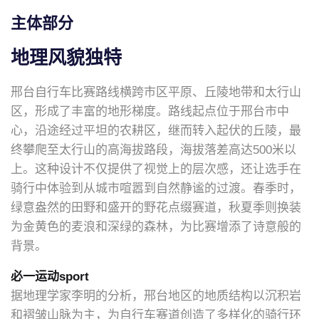
主体部分
地理风貌独特
邢台自行车比赛路线横跨市区平原、丘陵地带和太行山
区，形成了丰富的地形梯度。路线起点位于邢台市中
心，沿途经过平坦的农耕区，继而转入起伏的丘陵，最
终攀爬至太行山的高海拔路段，海拔落差高达500米以
上。这种设计不仅提供了视觉上的层次感，还让选手在
骑行中体验到从城市喧嚣到自然静谧的过渡。春季时，
绿意盎然的田野和盛开的野花点缀赛道，秋夏季则换装
为金黄色的麦浪和深绿的森林，为比赛增添了诗意般的
背景。
必一运动sport
据地理学家李明的分析，邢台地区的地质结构以沉积岩
和褶皱山脉为主，为自行车赛道创造了多样化的骑行环