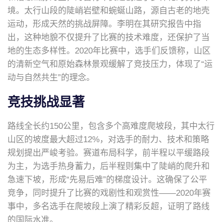
境。太行山段的陡峭岩壁和蜿蜒山路，源自古老的地壳
运动，形成天然的挑战屏障。李明在其研究报告中指
出，这种地貌不仅提升了比赛的技术难度，还保护了当
地的生态多样性。2020年比赛中，选手们反馈称，山区
的清新空气和原始森林景观缓解了竞技压力，体现了“运
动与自然共生”的理念。
竞技挑战显著
路线全长约150公里，包含多个高难度爬坡段，其中太行
山区的坡度最大超过12%，对选手的耐力、技术和策略
规划提出严峻考验。赛道布局科学，前半程以平缓路段
为主，为选手热身蓄力，后半程则集中了陡峭的爬升和
急速下坡，形成“先易后难”的梯度设计。这确保了公平
竞争，同时提升了比赛的戏剧性和观赏性——2020年赛
事中，多名选手在爬坡段上演了精彩反超，证明了路线
的国际水准。